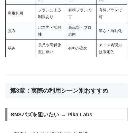
プランによる
有料プランで
有料プランで
商用利用
制限あり
可
可
バズ力・拡散
高品質・プロ
強み
速さ・自動化
性
志向
長尺や高解像
アニメ表現力
弱み
有料が高め
度に弱い
は限定的
第3章：実際の利用シーン別おすすめ
SNSバズを狙いたい → Pika Labs