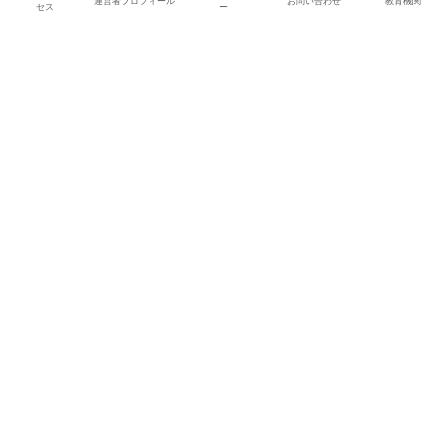
運営者プロフィール
お問い合わせ
教育機関
セス
ー
運営会社情報・アクセス
運営者プロフィール
プライバシーポリシー
お問い合わせ
教育機関
© 2025 aianimation.jp.