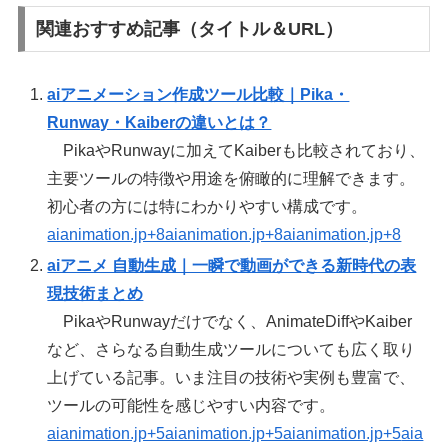
関連おすすめ記事（タイトル＆URL）
aiアニメーション作成ツール比較｜Pika・
Runway・Kaiberの違いとは？
PikaやRunwayに加えてKaiberも比較されており、
主要ツールの特徴や用途を俯瞰的に理解できます。
初心者の方には特にわかりやすい構成です。
aianimation.jp+8aianimation.jp+8aianimation.jp+8
aiアニメ 自動生成｜一瞬で動画ができる新時代の表
現技術まとめ
PikaやRunwayだけでなく、AnimateDiffやKaiber
など、さらなる自動生成ツールについても広く取り
上げている記事。いま注目の技術や実例も豊富で、
ツールの可能性を感じやすい内容です。
aianimation.jp+5aianimation.jp+5aianimation.jp+5
aia