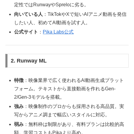
定性ではRunwayやSpreloに劣る。
向いている人
：TikTokやXで短いAIアニメ動画を発信
したい人、初めてAI動画を試す人。
公式サイト
：
Pika Labs公式
2. Runway ML
特徴
：映像業界で広く使われるAI動画生成プラット
フォーム。テキストから直接動画を作れるGen-
2/Gen-3モデルを搭載。
強み
：映像制作のプロからも採用される高品質。実
写からアニメ調まで幅広いスタイルに対応。
弱み
：無料枠は制限があり、有料プランは比較的高
額。学習コストもPikaより高め。