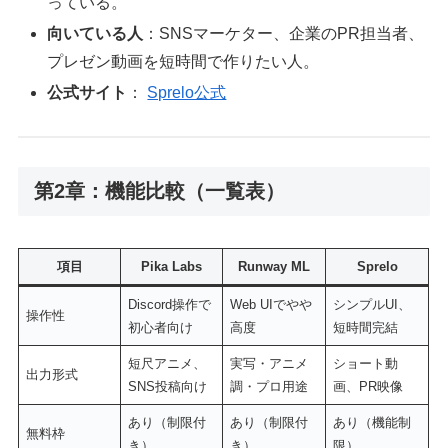
っている。
向いている人
：SNSマーケター、企業のPR担当者、
プレゼン動画を短時間で作りたい人。
公式サイト
：
Sprelo公式
第2章：機能比較（一覧表）
項目
Pika Labs
Runway ML
Sprelo
Discord操作で
Web UIでやや
シンプルUI、
操作性
初心者向け
高度
短時間完結
短尺アニメ、
実写・アニメ
ショート動
出力形式
SNS投稿向け
調・プロ用途
画、PR映像
あり（制限付
あり（制限付
あり（機能制
無料枠
き）
き）
限）