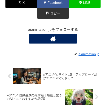
X
Facebook
LINE
コピー
aianimation.jpをフォローする
aianimation.jp
aiアニメ化 サイト5選｜アップロードだ
けでアニメ化できる？
aiアニメ 自動生成の最前線｜感動と驚き
のAIアニメおすすめ作品9選