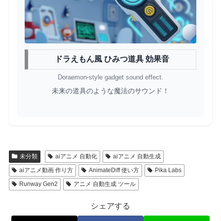
ドラえもん風 ひみつ道具 効果音
Doraemon-style gadget sound effect.
未来の道具のような魔法のサウンド！
未分類
aiアニメ 自動化
aiアニメ 自動生成
aiアニメ動画 作り方
AnimateDiff 使い方
Pika Labs
Runway Gen2
アニメ 自動生成 ツール
シェアする