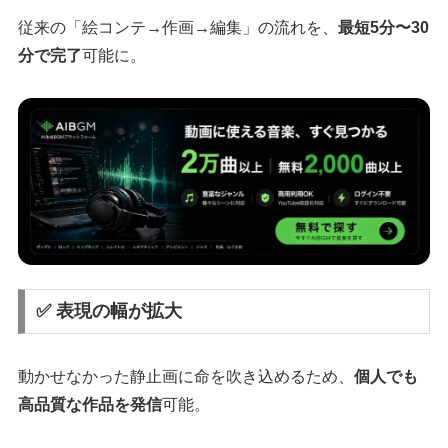
従来の「絵コンテ→作画→編集」の流れを、
最短5分〜30
分で完了
可能に。
✅ 表現の幅が拡大
動かせなかった静止画に命を吹き込めるため、
個人でも
高品質な作品を発信
可能。