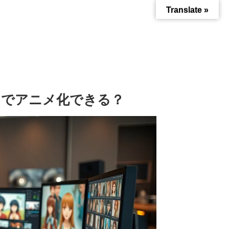
Translate »
けでアニメ化できる？