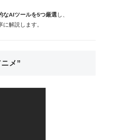
なAIツールを5つ厳選
し、
寧に解説します。
アニメ”