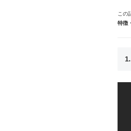
この
特徴
1