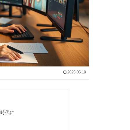
2025.05.10
る時代に