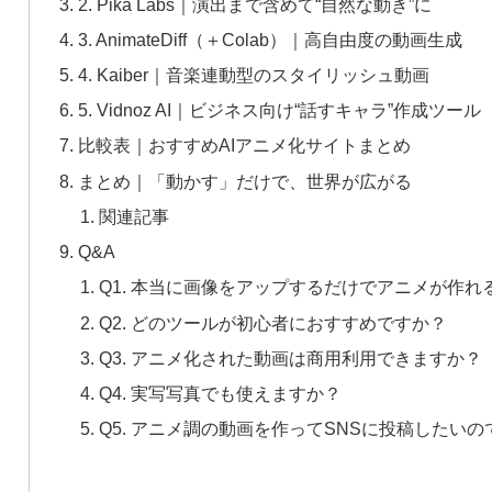
2. Pika Labs｜演出まで含めて“自然な動き”に
3. AnimateDiff（＋Colab）｜高自由度の動画生成
4. Kaiber｜音楽連動型のスタイリッシュ動画
5. Vidnoz AI｜ビジネス向け“話すキャラ”作成ツール
比較表｜おすすめAIアニメ化サイトまとめ
まとめ｜「動かす」だけで、世界が広がる
関連記事
Q&A
Q1. 本当に画像をアップするだけでアニメが作れ
Q2. どのツールが初心者におすすめですか？
Q3. アニメ化された動画は商用利用できますか？
Q4. 実写写真でも使えますか？
Q5. アニメ調の動画を作ってSNSに投稿したい