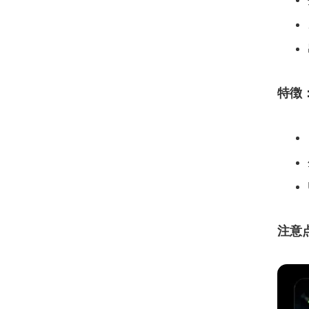
特徴
注意