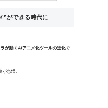
メ”ができる時代に
ャラが動くAIアニメ化ツールの進化
で
稿が急増。