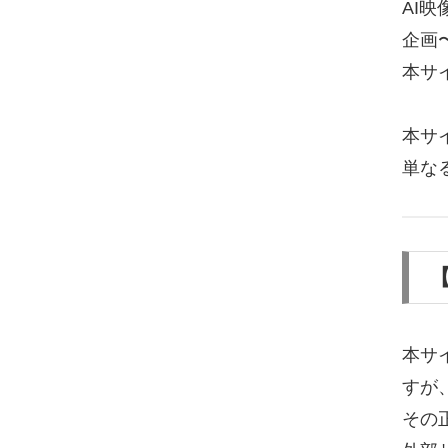
AI
企画
本サ
本サ
単な
【
本サ
すが
その