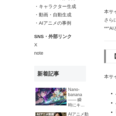
・キャラクター生成
本サ
・動画・自動生成
さら
・AIアニメの事例
**
SNS・外部リンク
X
note
【
新着記事
本サ
Nano-
banana
—— 瞬
時にキャ
ラクター
AIアニメ動
が生き生