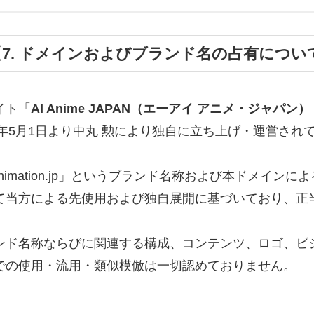
【7. ドメインおよびブランド名の占有につい
イト「
AI Anime JAPAN（エーアイ アニメ・ジャパン）｜aia
25年5月1日より中丸 勲により独自に立ち上げ・運営され
animation.jp」というブランド名称および本ドメイ
て当方による先使用および独自展開に基づいており、正
ンド名称ならびに関連する構成、コンテンツ、ロゴ、ビ
での使用・流用・類似模倣は一切認めておりません。