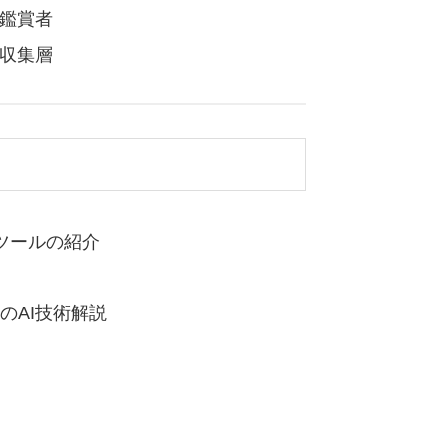
な鑑賞者
報収集層
画生成ツールの紹介
のAI技術解説