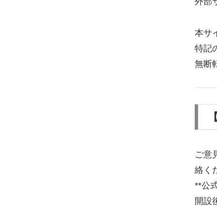
外部
本サ
特記
無断
【
ご意
絡く
**
開設