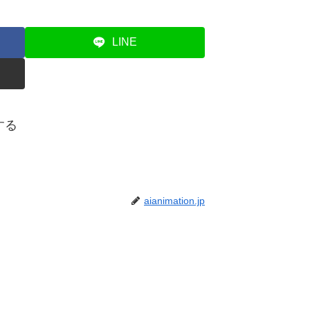
LINE
ーする
aianimation.jp