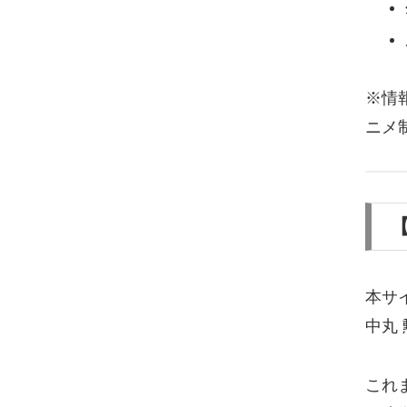
※情
ニメ
【
本サ
中丸 
これ