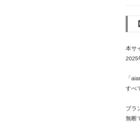
本サ
20
「ai
すべ
ブラ
無断