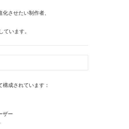
進化させたい制作者、
、
としています。
て構成されています：
ーザー
方