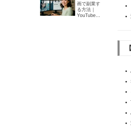
画で副業す
きと動き
る方法｜
出す！AI
YouTube・
アニメが
TikTok収益
切り拓く
化の可能性
マンガ制
作の未来
【