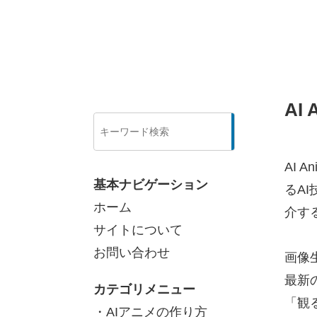
AI
検
索
AI 
基本ナビゲーション
るA
ホーム
介す
サイトについて
お問い合わせ
画像
最新
カテゴリメニュー
「観
・AIアニメの作り方