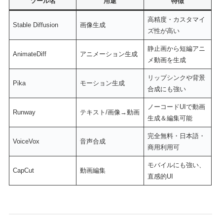
ツール名
用途
特徴
高精度・カスタマイ
Stable Diffusion
画像生成
ズ性が高い
静止画から短編アニ
AnimateDiff
アニメーション生成
メ動画を生成
リップシンクや背景
Pika
モーション生成
合成にも強い
ノーコードUIで動画
Runway
テキスト/画像→動画
生成＆編集可能
完全無料・日本語・
VoiceVox
音声合成
商用利用可
モバイルにも強い、
CapCut
動画編集
直感的UI