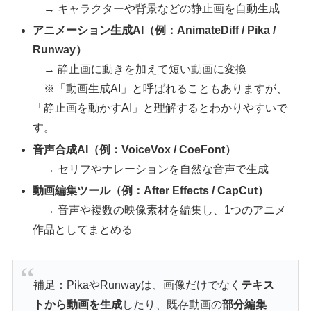
→ キャラクターや背景などの静止画を自動生成
アニメーション生成AI（例：AnimateDiff / Pika /
Runway）
→ 静止画に動きを加えて短い動画に変換
※「動画生成AI」と呼ばれることもありますが、
「静止画を動かすAI」と理解するとわかりやすいで
す。
音声合成AI（例：VoiceVox / CoeFont）
→ セリフやナレーションを自然な音声で生成
動画編集ツール（例：After Effects / CapCut）
→ 音声や複数の映像素材を編集し、1つのアニメ
作品としてまとめる
補足：PikaやRunwayは、画像だけでなく
テキス
トから動画を生成
したり、既存動画の
部分編集