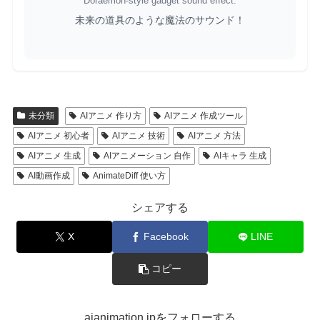
Doraemon-style gadget sound effect.
未来の道具のような魔法のサウンド！
未分類
AIアニメ 作り方
AIアニメ 作成ツール
AIアニメ 初心者
AIアニメ 技術
AIアニメ 方法
AIアニメ 生成
AIアニメーション 自作
AIキャラ 生成
AI動画作成
AnimateDiff 使い方
シェアする
X
Facebook
LINE
コピー
aianimation.jpをフォローする