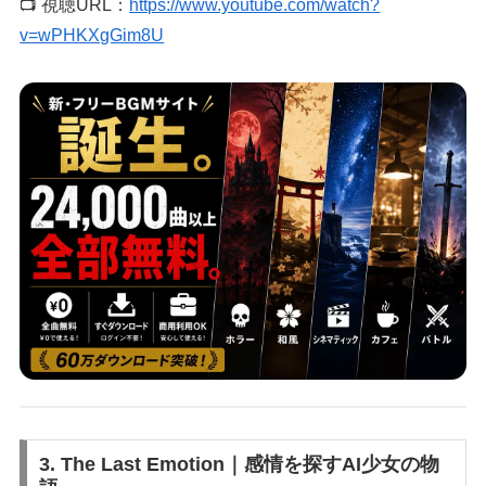
📺 視聴URL：
https://www.youtube.com/watch?
v=wPHKXgGim8U
3. The Last Emotion｜感情を探すAI少女の物