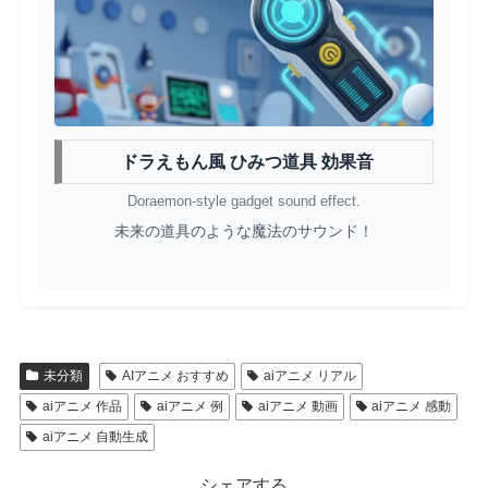
ドラえもん風 ひみつ道具 効果音
Doraemon-style gadget sound effect.
未来の道具のような魔法のサウンド！
未分類
AIアニメ おすすめ
aiアニメ リアル
aiアニメ 作品
aiアニメ 例
aiアニメ 動画
aiアニメ 感動
aiアニメ 自動生成
シェアする