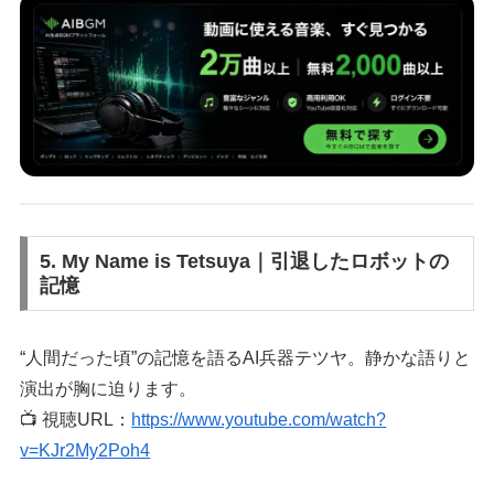
5. My Name is Tetsuya｜引退したロボットの
記憶
“人間だった頃”の記憶を語るAI兵器テツヤ。静かな語りと
演出が胸に迫ります。
📺 視聴URL：
https://www.youtube.com/watch?
v=KJr2My2Poh4