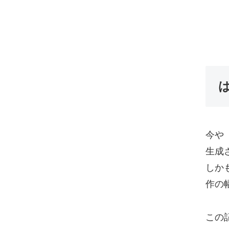
今や
生成
しか
作の
この