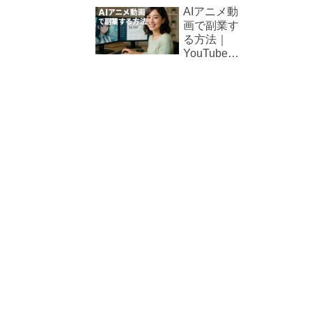
ラクター
AIアニメ動
が生き生
画で副業す
きと動き
る方法｜
出す！AI
YouTube・
アニメが
TikTok収益
切り拓く
化の可能性
マンガ制
作の未来