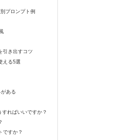
ル別プロンプト例
風
を引き出すコツ
使える5選
界がある
どうすればいいですか？
？
ストですか？