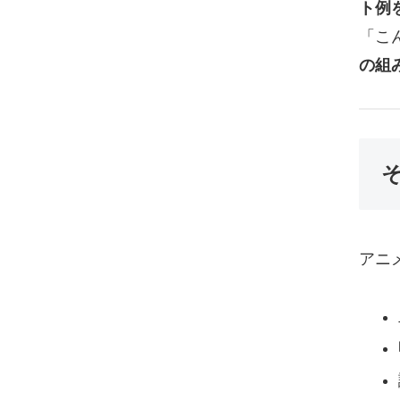
ト例
「こ
の組
アニ