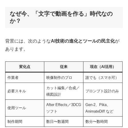
なぜ今、「文字で動画を作る」時代なの
か？
背景には、次のような
AI技術の進化とツールの民主化
が
あります。
変化点
従来
現在（AI活用）
作業者
映像制作のプロ
誰でも（スマホ可）
カット編集／合成／
必要スキル
プロンプト設計のみ
構図設計
After Effects／3DCG
Gen-2、Pika、
使用ツール
ソフト
AnimateDiff など
制作期間
数日〜数週間
数分〜数時間