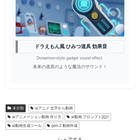
ドラえもん風 ひみつ道具 効果音
Doraemon-style gadget sound effect.
未来の道具のような魔法のサウンド！
未分類
aiアニメ 文字から動画
aiアニメーション動画 作り方
ai動画 プロンプト設計
ai動画生成ツール
gen-2 動画作成
シェアする