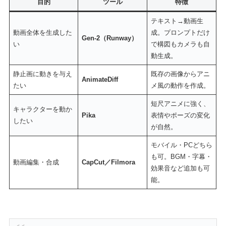
目的
ツール
特徴
テキスト→動画生
動画全体を生成した
成。プロンプトだけ
Gen-2（Runway）
い
で構図もカメラも自
動生成。
静止画に動きを与え
既存の画像からアニ
AnimateDiff
たい
メ風の動作を作成。
短尺アニメに強く、
キャラクターを動か
Pika
表情やポーズの変化
したい
が自然。
モバイル・PCどちら
も可。BGM・字幕・
動画編集・合成
CapCut／Filmora
効果音など追加も可
能。