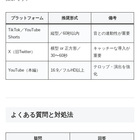
プラットフォーム
推奨形式
備考
TikTok／YouTube
縦型／60秒以内
音との連動性が重要
Shorts
横型 or 正方形／
キャッチーな導入が
X（旧Twitter）
30〜60秒
重要
テロップ・演出を強
YouTube（本編）
16:9／フルHD以上
化
よくある質問と対処法
疑問
回答