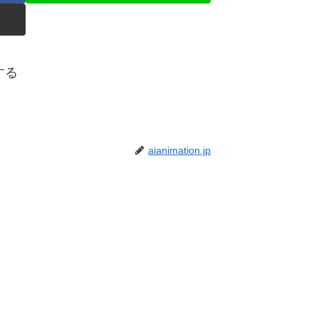
ーする
aianimation.jp