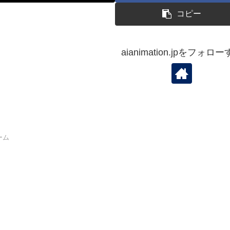
コピー
aianimation.jpをフォロ
ーム