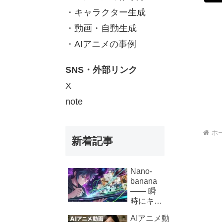
・キャラクター生成
・動画・自動生成
・AIアニメの事例
SNS・外部リンク
X
note
ホ
新着記事
Nano-
banana
—— 瞬
時にキャ
ラクター
AIアニメ動
が生き生