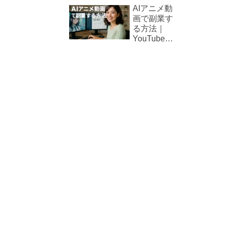
ラクター
AIアニメ動
が生き生
画で副業す
きと動き
る方法｜
出す！AI
YouTube・
アニメが
TikTok収益
切り拓く
化の可能性
マンガ制
作の未来