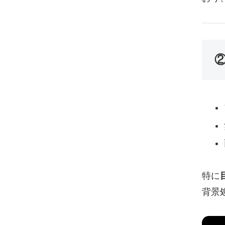
②
特に
背景