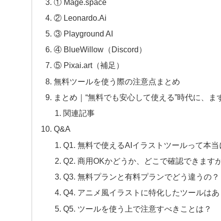
① Mage.space
② Leonardo.Ai
③ Playground AI
④ BlueWillow（Discord）
⑤ Pixai.art（補足）
無料ツールを使う際の注意点まとめ
まとめ｜“無料でも安心して使える”時代に、ま
関連記事
Q&A
Q1. 無料で使えるAIイラストツールって本
Q2. 商用OKかどうか、どこで確認できます
Q3. 無料プランと有料プランでどう違うの？
Q4. アニメ風イラストに特化したツールは
Q5. ツールを使う上で注意すべきことは？