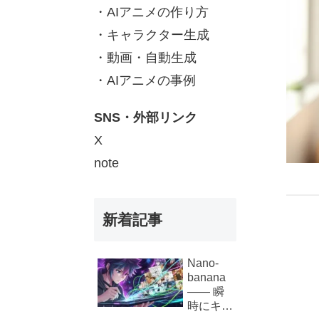
・AIアニメの作り方
・キャラクター生成
・動画・自動生成
・AIアニメの事例
SNS・外部リンク
X
note
新着記事
Nano-
banana
—— 瞬
時にキャ