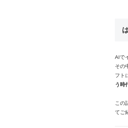
AI
その
フト
う時
この
てご