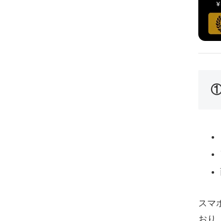
①
スマ
おり