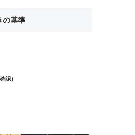
きの基準
）
確認）